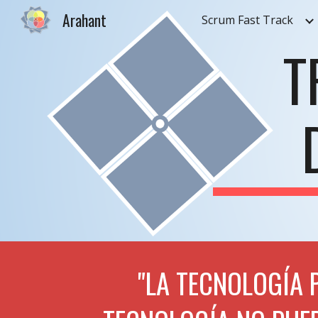
Arahant
Scrum Fast Track
Sk
T
"LA TECNOLOGÍA 