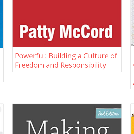
Powerful: Building a Culture of
Freedom and Responsibility