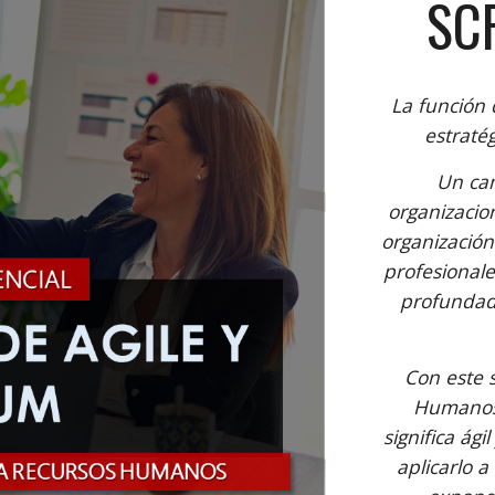
SC
La función 
estraté
Un cam
organizacion
organización 
profesional
profundad 
Con este 
Humanos 
significa ág
aplicarlo 