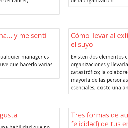
 del cáncer,
de la organización.
na… y me sentí
Cómo llevar al exi
el suyo
cualquier manager es
Existen dos elementos c
uve que hacerlo varias
organizaciones y llevarl
catastrófico; la colabor
mayoría de las persona
esenciales, existe una am
 gusta
Tres formas de au
felicidad) de tus 
 una habilidad que no