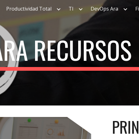
Productividad Total
TI
DevOps Ara
F
ip to main content
Skip to navigat
ARA RECURSOS
PRIN