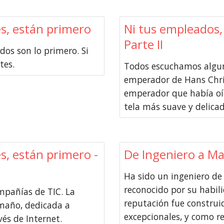
es, están primero
Ni tus empleados, 
Parte II
dos son lo primero. Si
tes.
Todos escuchamos alguna
emperador de Hans Chris
emperador que había oíd
tela más suave y delicad
es, están primero -
De Ingeniero a Ma
Ha sido un ingeniero de 
reconocido por su habil
pañías de TIC. La
reputación fue construi
maño, dedicada a
excepcionales, y como re
és de Internet.