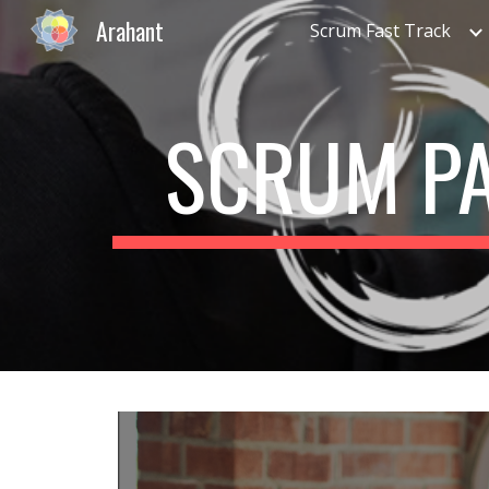
Arahant
Scrum Fast Track
Sk
SCRUM P