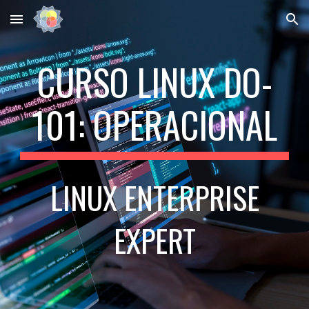
Skip to main content
Skip to navigation
CURSO LINUX
DO-
101: OPERACIONAL
LINUX ENTERPRISE
EXPERT